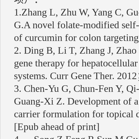
1.Zhang L, Zhu W, Yang C, Guo
G.A novel folate-modified self
of curcumin for colon targeti
2. Ding B, Li T, Zhang J, Zhao
gene therapy for hepatocellular
systems. Curr Gene Ther. 201
3. Chen-Yu G, Chun-Fen Y, Qi
Guang-Xi Z. Development of a 
carrier formulation for topical 
[Epub ahead of print]