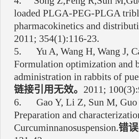
4.
Song Z
,
Feng R
,
Sun M
,
Gu
loaded PLGA-PEG-PLGA tribloc
pharmacokinetics and distributi
2011; 354(1):116-23.
5. Yu A, Wang H, Wang J, Cao
Formulation optimization and bi
administration in rabbits of pu
链接引用无效。
2011; 100(3):
6. Gao Y, Li Z, Sun M, Guo C
Preparation and characterizatio
Curcuminnanosuspension.
错误