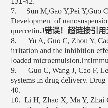
131-42.
7.
Sun M
,
Gao Y
,
Pei Y
,
Guo 
Development of nanosuspension 
quercetin.J
错误！超链接引用
8. Yu A, Guo C, Zhou Y, Cao
irritation and the inhibition ef
loaded microemulsion.
IntImmu
9. Guo C, Wang J, Cao F, Lee 
systems in drug delivery. Dru
40.
10. Li H, Zhao X, Ma Y, Zhai 