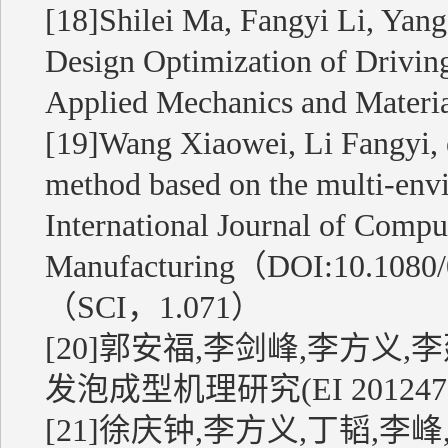
[18]Shilei Ma, Fangyi Li, Yan
Design Optimization of Drivin
Applied Mechanics and Materia
[19]Wang Xiaowei, Li Fangyi, e
method based on the multi-envi
International Journal of Compu
Manufacturing（DOI:10.1080
（SCI，1.071）
[20]郭安福,李剑峰,李方义
发泡成型机理研究(EI 201247156
[21]徐庆钟,李方义,丁韬,李峰