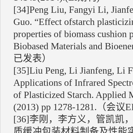
[34]Peng Liu, Fangyi Li, Jianf
Guo. “Effect of
starch plasticiz
properties of biomass cushion 
Biobased Materials and Bio
已发表）
[35]Liu Peng, Li Jianfeng, Li 
Applications of Infrared Spect
of Plasticized Starch. Applied
(2013) pp 1278-1281.（会议
[36]李刚，李方义，管凯
质缓冲包装材料制备及性能实验研究[