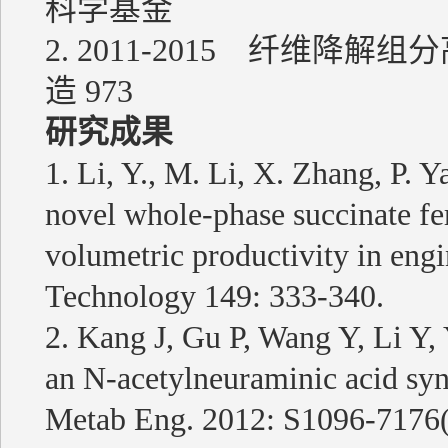
科学基金
2. 2011-2015 纤维
造 973
研究成果
1. Li, Y., M. Li, X. Zhang, P. 
novel whole-phase succinate fe
volumetric productivity in engi
Technology 149: 333-340.
2. Kang J, Gu P, Wang Y, Li Y,
an N-acetylneuraminic acid syn
Metab Eng. 2012: S1096-7176(