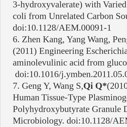
3-hydroxyvalerate) with Varie
coli from Unrelated Carbon Sou
doi:10.1128/AEM.00091-1
6. Zhen Kang, Yang Wang, Pen
(2011) Engineering Escherichia 
aminolevulinic acid from gluco
doi:10.1016/j.ymben.2011.05.
7. Geng Y, Wang S,
Qi Q*
(2010
Human Tissue-Type Plasminoge
Polyhydroxybutyrate Granule D
Microbiology. doi:10.1128/A