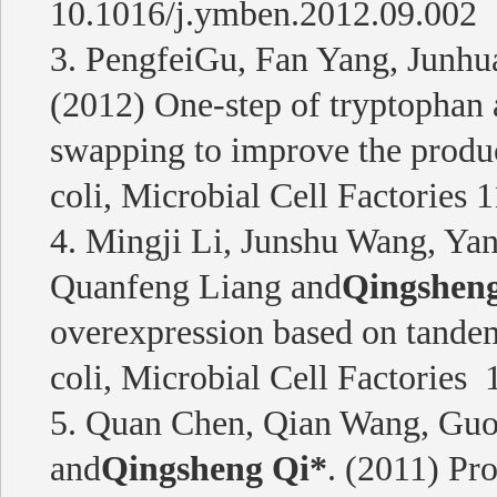
10.1016/j.ymben.2012.09.002
3. PengfeiGu, Fan Yang, Junh
(2012) One-step of tryptophan 
swapping to improve the produc
coli, Microbial Cell Factories
4. Mingji Li, Junshu Wang, Ya
Quanfeng Liang and
Qingshen
overexpression based on tandem
coli, Microbial Cell Factories
5. Quan Chen, Qian Wang, Guo
and
Qingsheng Qi*
. (2011) Pr