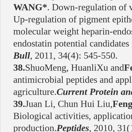
WANG*
. Down-regulation of v
Up-regulation of pigment epit
molecular weight heparin-endos
endostatin potential candidates
Bull
, 2011, 34(4): 545-550.
38.
ShuoMeng, HuanliXu and
F
antimicrobial peptides and appl
agriculture.
Current Protein an
39.
Juan Li, Chun Hui Liu,
Fen
Biological activities, applicati
production.
Peptides
, 2010, 31