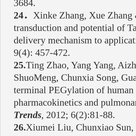
3684.
24
．
Xinke Zhang, Xue Zhang
transduction and potential of T
delivery mechanism to applicat
9(4): 457-472.
25.
Ting Zhao, Yang Yang, Aizh
ShuoMeng, Chunxia Song, Gua
terminal PEGylation of human s
pharmacokinetics and pulmonar
Trends
, 2012; 6(2):81-88.
26.
Xiumei Liu, Chunxiao Sun