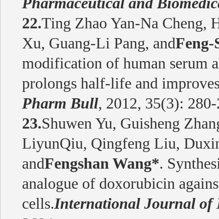
Pharmaceutical and Biomedica
22.
Ting Zhao Yan-Na Cheng, H
Xu, Guang-Li Pang, and
Feng-
modification of human serum a
prolongs half-life and improves
Pharm Bull
, 2012, 35(3): 280-
23.
Shuwen Yu, Guisheng Zhan
LiyunQiu, Qingfeng Liu, Dux
and
Fengshan Wang*
. Synthesi
analogue of doxorubicin against
cells.
International Journal of