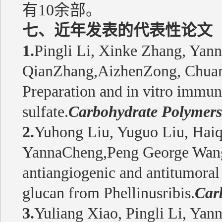
有10余部。
七、近年发表的代表性论文
1.
Pingli Li, Xinke Zhang, Yann
QianZhang,AizhenZong, Chua
Preparation and in vitro immun
sulfate.
Carbohydrate Polymers
2.
Yuhong Liu, Yuguo Liu, Haiq
YannaCheng,Peng George Wan
antiangiogenic and antitumoral 
glucan from Phellinusribis.
Car
3.
Yuliang Xiao, Pingli Li, Ya