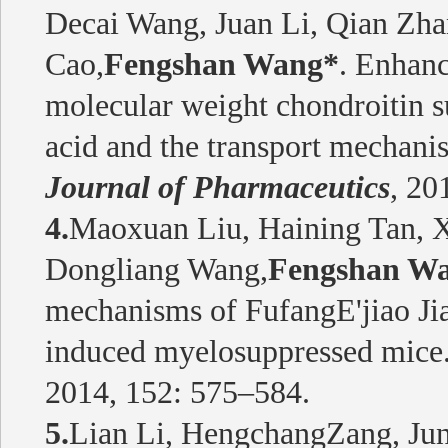
Decai Wang, Juan Li, Qian Zh
Cao,
Fengshan Wang*
. Enhanc
molecular weight chondroitin su
acid and the transport mechani
Journal of Pharmaceutics
, 20
4.
Maoxuan Liu, Haining Tan, 
Dongliang Wang,
Fengshan W
mechanisms of FufangE'jiao Ji
induced myelosuppressed mice
2014, 152: 575–584.
5.
Lian Li, HengchangZang, Jun