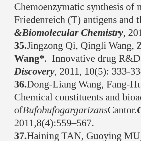
Chemoenzymatic synthesis of 
Friedenreich (T) antigens and th
&Biomolecular Chemistry
, 20
35.
Jingzong Qi, Qingli Wang, 
Wang*
. Innovative drug R&D 
Discovery
, 2011, 10(5): 333-
36.
Dong-Liang Wang, Fang-Hu
Chemical constituents and bioac
of
Bufobufogargarizans
Cantor.
2011,
8(4):
559–567.
37.
Haining TAN, Guoying MU,