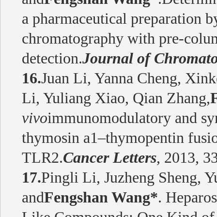
a pharmaceutical preparation b
chromatography with pre-colum
detection.
Journal of Chromato
16.
Juan Li, Yanna Cheng, Xink
Li, Yuliang Xiao, Qian Zhang,
vivo
immunomodulatory and syner
thymosin a1–thymopentin fusion
TLR2.
Cancer Letters
, 2013, 3
17.
Pingli Li, Juzheng Sheng, Y
and
Fengshan Wang*
. Heparo