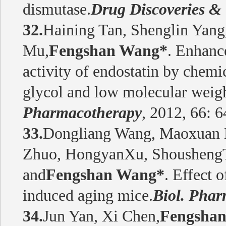
dismutase.
Drug Discoveries &
32.
Haining Tan, Shenglin Yang
Mu,
Fengshan Wang*
. Enhanc
activity of endostatin by chemi
glycol and low molecular weigh
Pharmacotherapy
, 2012, 66: 
33.
Dongliang Wang, Maoxuan L
Zhuo, HongyanXu, ShoushengTi
and
Fengshan Wang*
. Effect o
induced aging mice.
Biol. Phar
34.
Jun Yan, Xi Chen,
Fengsha