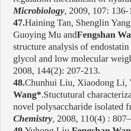
Microbiology
, 2009, 107: 136-
47.
Haining Tan, Shenglin Yang
Guoying Mu and
Fengshan Wa
structure analysis of endostati
glycol and low molecular weigh
2008, 144(2): 207-213.
48.
Chunhui Liu, Xiaodong Li, 
Wang*
.Stuctutural characteriz
novel polysaccharide isolated 
Chemistry
, 2008, 110(4) : 807
49.
Yuhong Liu,
Fengshan Wan