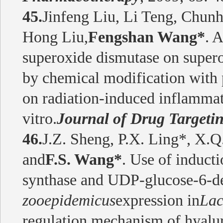
45.
Jinfeng Liu, Li Teng, Chun
Hong Liu,
Fengshan Wang*
. 
superoxide dismutase on super
by chemical modification with 
on radiation-induced inflammat
vitro.
Journal of Drug Targeti
46.
J.Z. Sheng, P.X. Ling*, X.
and
F.S. Wang*
. Use of induct
synthase and UDP-glucose-6-d
zooepidemicus
expression in
Lac
regulation mechanism of hyalu