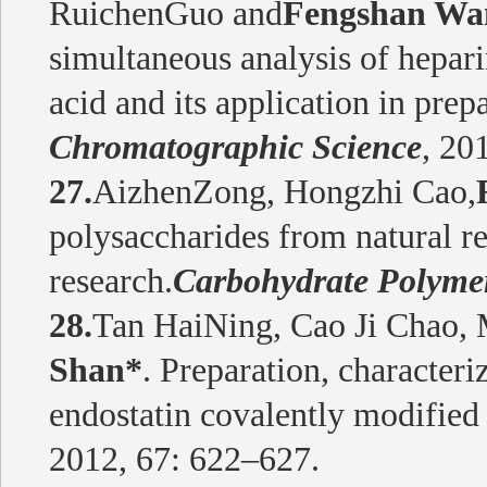
RuichenGuo and
Fengshan Wa
simultaneous analysis of hepari
acid and its application in prep
Chromatographic Science
, 20
27.
AizhenZong, Hongzhi Cao,
polysaccharides from natural re
research.
Carbohydrate Polyme
28.
Tan HaiNing, Cao Ji Chao,
Shan*
. Preparation, characteri
endostatin covalently modified 
2012, 67: 622–627.