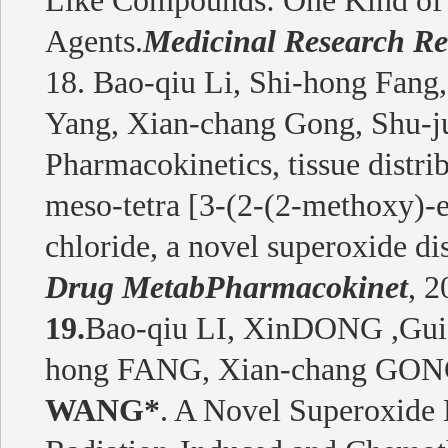
Like Compounds: One Kind of P
Agents.
Medicinal Research Re
18. Bao-qiu Li, Shi-hong Fang,
Yang, Xian-chang Gong, Shu-j
Pharmacokinetics, tissue distri
meso-tetra [3-(2-(2-methoxy)-
chloride, a novel superoxide di
Drug MetabPharmacokinet
, 
19.
Bao-qiu LI, XinDONG ,Gui
hong FANG, Xian-chang GON
WANG*
. A Novel Superoxide