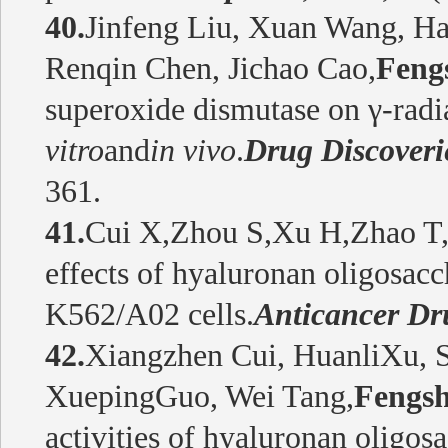
40.
Jinfeng Liu, Xuan Wang, H
Renqin Chen, Jichao Cao,
Feng
superoxide dismutase on γ-ra
vitro
and
in vivo
.
Drug Discoveri
361.
41.
Cui X
,
Zhou S
,
Xu H
,
Zhao T
effects of hyaluronan oligosacc
K562/A02 cells.
Anticancer Dr
42.
Xiangzhen Cui, HuanliXu, S
XuepingGuo, Wei Tang,
Fengs
activities of hyaluronan oligo