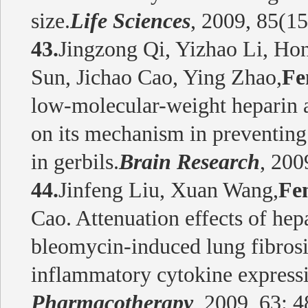
size.
Life Sciences
, 2009, 85(1
43.
Jingzong Qi, Yizhao Li, H
Sun, Jichao Cao, Ying Zhao,
Fe
low-molecular-weight heparin 
on its mechanism in preventing 
in gerbils.
Brain Research
, 200
44.
Jinfeng Liu, Xuan Wang,
Fe
Cao. Attenuation effects of he
bleomycin-induced lung fibrosi
inflammatory cytokine express
Pharmacotherapy
, 2009, 63: 