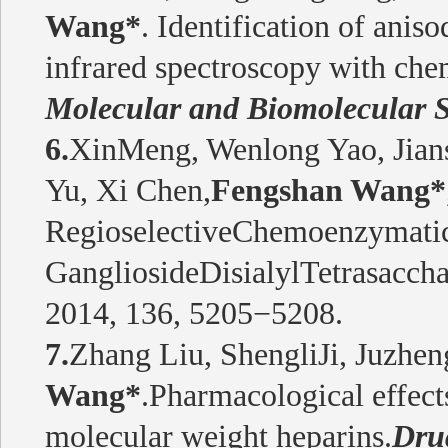
Wang*
. Identification of ani
infrared spectroscopy with che
Molecular and Biomolecular S
6.
XinMeng, Wenlong Yao, Jian
Yu, Xi Chen,
Fengshan Wang*
RegioselectiveChemoenzymatic
GangliosideDisialylTetrasaccha
2014, 136, 5205−5208.
7.
Zhang Liu, ShengliJi, Juzhen
Wang*
.Pharmacological effects
molecular weight heparins.
Dru