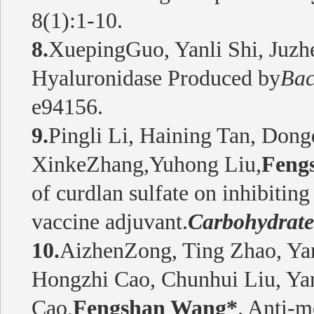
8(1):1-10.
8.
XuepingGuo, Yanli Shi, Juzh
Hyaluronidase Produced by
Bac
e94156.
9.
Pingli Li, Haining Tan, Don
XinkeZhang,Yuhong Liu,
Feng
of curdlan sulfate on inhibitin
vaccine adjuvant.
Carbohydrate
10.
AizhenZong, Ting Zhao, Yan
Hongzhi Cao, Chunhui Liu, Ya
Cao,
Fengshan Wang*
. Anti-m