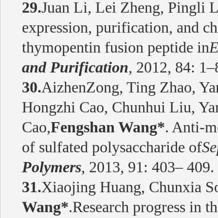
29.
Juan Li, Lei Zheng, Pingli L
expression, purification, and c
thymopentin fusion peptide in
E
and Purification
, 2012, 84: 1–
30.
AizhenZong, Ting Zhao, Yan
Hongzhi Cao, Chunhui Liu, Ya
Cao,
Fengshan Wang*
. Anti-m
of sulfated polysaccharide of
Se
Polymers
, 2013, 91: 403– 409.
31.
Xiaojing Huang, Chunxia S
Wang*
.Research progress in th