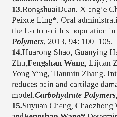
13.
RongshuaiDuan, Xiang’e C
Peixue Ling*. Oral administrat
the Lactobacillus population in 
Polymers
, 2013, 94: 100–105.
14.
Huarong Shao, Guanying Ha
Zhu,
Fengshan Wang
, Lijuan 
Yong Ying, Tianmin Zhang. Intr
reduces pain and cartilage damag
model.
Carbohydrate Polymers
15.
Suyuan Cheng, Chaozhong W
and
Fengshan Wang*
.Determi