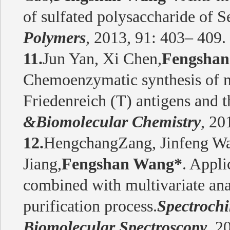
of sulfated polysaccharide of S
Polymers
, 2013, 91: 403– 409.
11.
Jun Yan, Xi Chen,
Fengsha
Chemoenzymatic synthesis of 
Friedenreich (T) antigens and th
&Biomolecular Chemistry
, 20
12.
HengchangZang, Jinfeng Wa
Jiang,
Fengshan Wang*
. Appli
combined with multivariate ana
purification process.
Spectroch
Biomolecular Spectroscopy
, 2