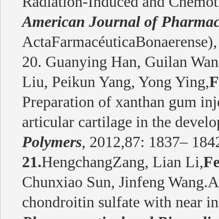
Radiation-Induced and Chemo
American Journal of Pharma
ActaFarmacéuticaBonaerense), 
20. Guanying Han, Guilan Wan
Liu, Peikun Yang, Yong Ying,
F
Preparation of xanthan gum inje
articular cartilage in the develo
Polymers
, 2012,87: 1837– 184
21.
HengchangZang, Lian Li,
F
Chunxiao Sun, Jinfeng Wang.A m
chondroitin sulfate with near i