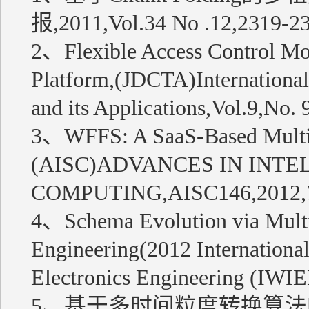
报,2011,Vol.34 No .12,2319-2
2、Flexible Access Control Mod
Platform,(JDCTA)International
and its Applications,Vol.9,No.
3、WFFS: A SaaS-Based Multi-
(AISC)ADVANCES IN INTE
COMPUTING,AISC146,2012,
4、Schema Evolution via Multi
Engineering(2012 Internationa
Electronics Engineering (IW
5、基于多时间粒度转换算法