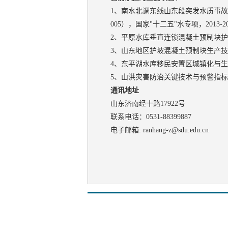
1、南水北调东线山东段突发水质事故模
005），国家"十二五"水专项，2013-2
2、平原水库垂直连锁混凝土预制块护坡技术研
3、山东地区护坡混凝土预制块生产技术
4、东平湖水库移民安置区城镇化与生态
5、山洪灾害防治关键技术与预警指标确
通讯地址
山东济南经十路17922号
联系电话：0531-88399887
电子邮箱: ranhang-z@sdu.edu.cn