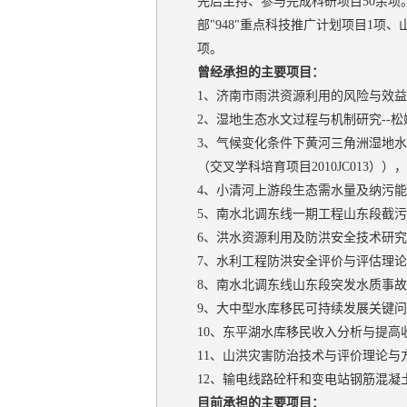
先后主持、参与完成科研项目50余项
部"948"重点科技推广计划项目1项
项。
曾经承担的主要项目：
1、济南市雨洪资源利用的风险与效益评估
2、湿地生态水文过程与机制研究--松嫩
3、气候变化条件下黄河三角洲湿地水
（交叉学科培育项目2010JC013）），20
4、小清河上游段生态需水量及纳污能力研
5、南水北调东线一期工程山东段截污导
6、洪水资源利用及防洪安全技术研究，山
7、水利工程防洪安全评价与评估理论及
8、南水北调东线山东段突发水质事故模
9、大中型水库移民可持续发展关键问题
10、东平湖水库移民收入分析与提高收
11、山洪灾害防治技术与评价理论与方法
12、输电线路砼杆和变电站钢筋混凝土
目前承担的主要项目：