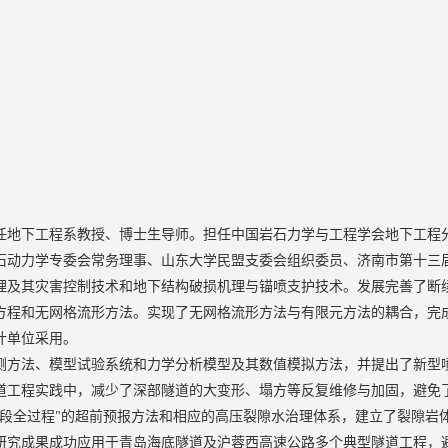
任地下工程系教授、博士生导师。担任中国岩石力学与工程学会地下工程
石动力学专委会常务理事、山东大学民盟支委会组织委员、济南市第十三
理及其灾害控制技术和地下结构破损机理与锚喷支护技术。发
展完善了断
方程和无网格流形方法。实现了无网格流形方法与有限元方法的耦合，完
计单位采用。
测方法、模型试验系统和力学分析模型及其数值模拟方法，并提出了新型
道工程实践中，减少了深部隧道的大变形、塌方等反复维修与加固，避免
阶段全过程"的超前预报方法和相应的高压裂隙水治理体系，建立了裂隙岩
研究成果成功应用于青岛海底隧道及沪蓉西高速公路多个典型隧道工程，