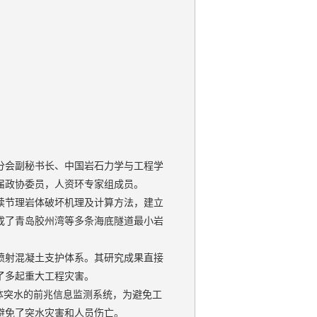
分会副秘书长、中国岩石力学与工程学
届政协委员，人资环专家组成员。
续节理岩体破坏机理及计算方法，建立
成了青岛胶州湾等多条海底隧道最小岩
喷射混凝土支护体系。其研究成果直接
了多起重大工程灾害。
体突水的前兆信息监测系统，为避免工
避免了突水灾害和人员伤亡。