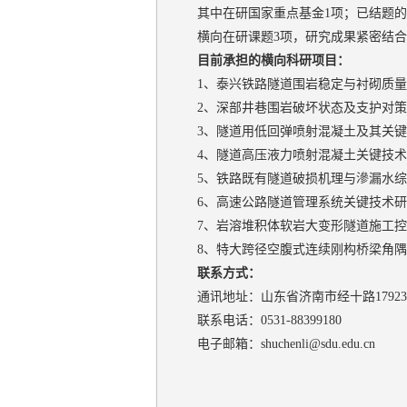
其中在研国家重点基金1项；已结题的
横向在研课题3项，研究成果紧密结
目前承担的横向科研项目：
1、泰兴铁路隧道围岩稳定与衬砌质
2、深部井巷围岩破坏状态及支护对
3、隧道用低回弹喷射混凝土及其关
4、隧道高压液力喷射混凝土关键技
5、铁路既有隧道破损机理与滲漏水
6、高速公路隧道管理系统关键技术
7、岩溶堆积体软岩大变形隧道施工
8、特大跨径空腹式连续刚构桥梁角
联系方式：
通讯地址：山东省济南市经十路179
联系电话：0531-88399180
电子邮箱：shuchenli@sdu.edu.cn