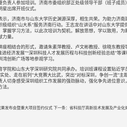
要负责人参加培训。济南市委组织部正处级领导干部（班子成员
明星出席开班仪式。
示，济南市与山东大学历史渊源深厚，相生共荣。为助力济南建
积极组织“山大系”服务济南行动。王志龙在讲话中对山东大学提
、掌握学习方法，以此次培训为契机，解放思想，学以致用，为
献力量。
座相结合的形式，邀请朱素萍教授、卢文彬教授、徐晓东教授等
推进经济发展”“深圳科技人才发展历程与科技创新经验总结”等
圳湾创新广场等地参观学习。
学院和山东大学深圳研究院共同承办。培训班课程设置贴近学
实处、走在前列”大竞赛大比武，突出“对标深圳，争创一流”主
责人切身感受深圳组织工作发展的强劲脉动，强化争先进位意识
方法。
成果发布会暨重大项目签约仪式
下一条：
省科技厅高新技术发展及产业化