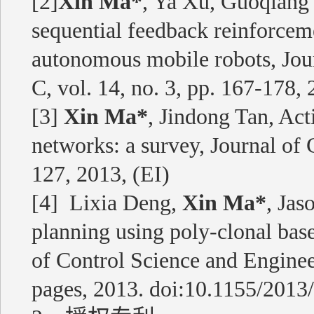
[2]
Xin Ma*
, Ya Xu, Guoqiang 
sequential feedback reinforceme
autonomous mobile robots, Jo
C, vol. 14, no. 3, pp. 167-178,
[3]
Xin Ma*
, Jindong Tan, Act
networks: a survey, Journal of
127, 2013, (EI)
[4] Lixia Deng,
Xin Ma*
, Jas
planning using poly-clonal bas
of Control Science and Enginee
pages, 2013. doi:10.1155/2013