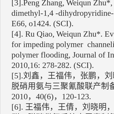
[3].Peng Zhang, Weiqun Zhu*, 
dimethyl-1,4 -dihydropyridine
E66, o1424. (SCI).
[4]. Ru Qiao, Weiqun Zhu*. Eva
for impeding polymer channelin
polymer flooding, Journal of I
2010,16: 278-282. (SCI).
[5].刘鑫，王福伟，张鹏，
脱硝用氨与三聚氰酸联产制
2010，40(6)，120-123.
[6]. 王福伟，王倩，刘晓