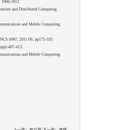
06‐1912.
nternet and Distributed Computing
ommunications and Mobile Computing.
 LNCS 6987, 2011.09, pp175-183
407‐413.
ommunications and Mobile Computing.
上一条：
崔立真
下一条：
李晖