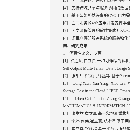
[3] 面向流程的普适应用迁移中间件技术研究
[4] 支持跨域共享与服务协同的数据驱动型
[5] 基于智能终端设备的CNGI电力需求
[6] 面向服务的web应用开发支撑平台，山东
[7] 面向流程管理的软件集成开发环境关
[8] 多租户感知服务系统的服务粒化与重构技
四、研究成果
1、代表性论文、专著
[1] 谷连超,崔立真.一种可伸缩的多租户数据自适应存
Self-Adjust Multi-Tenant Data Storage 
[2] 张甜甜,崔立真,徐猛等.基于Pareto最
[3] Dong Yuan, Yun Yang, Xiao Liu, We
Storage Cost in the Cloud," IEEE Transa
[4] Lizhen Cui,Tiantian Zhang,Guangqu
MATHEMATICS & INFORMATION SCIENC
[5] 张甜甜,崔立真.基于释放和重构的科学
[6] 李婷,何伟,崔立真,郑永清.基于用户偏
[7] 崔立真,谷连超.基于平台即服务模式的