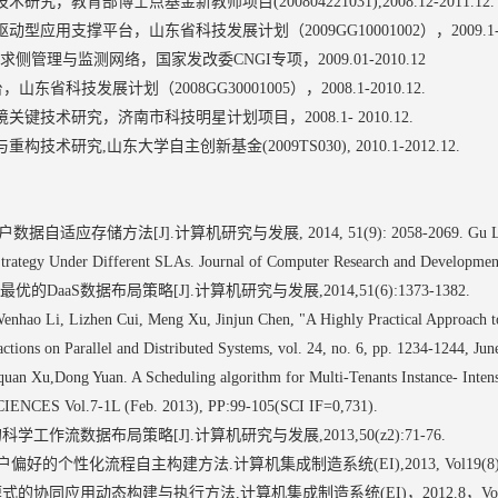
，教育部博士点基金新教师项目(200804221031),2008.12-2011.12.
应用支撑平台，山东省科技发展计划（2009GG10001002），2009.1-201
侧管理与监测网络，国家发改委CNGI专项，2009.01-2010.12
省科技发展计划（2008GG30001005），2008.1-2010.12.
键技术研究，济南市科技明星计划项目，2008.1- 2010.12.
术研究,山东大学自主创新基金(2009TS030), 2010.1-2012.12.
储方法[J].计算机研究与发展, 2014, 51(9): 2058-2069. Gu Lianchao,C
Strategy Under Different SLAs. Journal of Computer Research and Developmen
优的DaaS数据布局策略[J].计算机研究与发展,2014,51(6):1373-1382.
nhao Li, Lizhen Cui, Meng Xu, Jinjun Chen, "A Highly Practical Approach 
ctions on Parallel and Distributed Systems, vol. 24, no. 6, pp. 1234-1244, J
an Xu,Dong Yuan. A Scheduling algorithm for Multi-Tenants Instance- Int
ES Vol.7-1L (Feb. 2013), PP:99-105(SCI IF=0,731).
工作流数据布局策略[J].计算机研究与发展,2013,50(z2):71-76.
好的个性化流程自主构建方法.计算机集成制造系统(EI),2013, Vol19(8):19
协同应用动态构建与执行方法,计算机集成制造系统(EI)，2012.8，Vol.18(8)