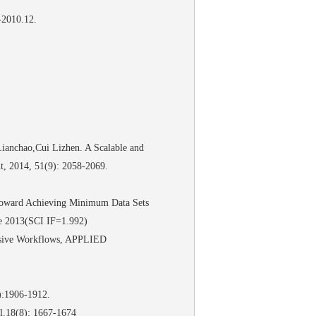
0.12.
ui Lizhen. A Scalable and
t, 2014, 51(9): 2058-2069.
toward Achieving Minimum Data Sets
une 2013(SCI IF=1.992)
ensive Workflows, APPLIED
06-1912.
: 1667-1674