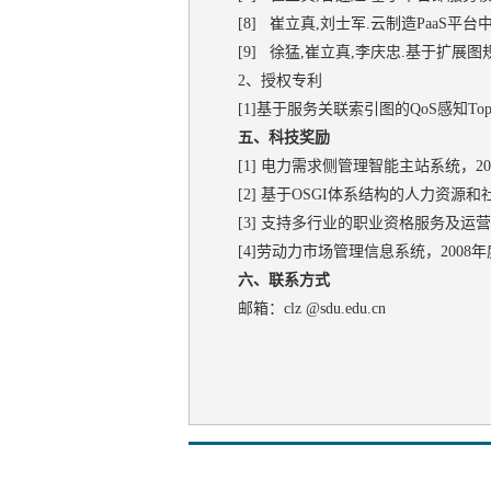
[8] 崔立真,刘士军.云制造PaaS平台中协
[9] 徐猛,崔立真,李庆忠.基于扩展图规划的T
2、授权专利
[1]基于服务关联索引图的QoS感知Top-
五、科技奖励
[1] 电力需求侧管理智能主站系统，
[2] 基于OSGI体系结构的人力资源
[3] 支持多行业的职业资格服务及运营
[4]劳动力市场管理信息系统，200
六、联系方式
邮箱：clz @sdu.edu.cn