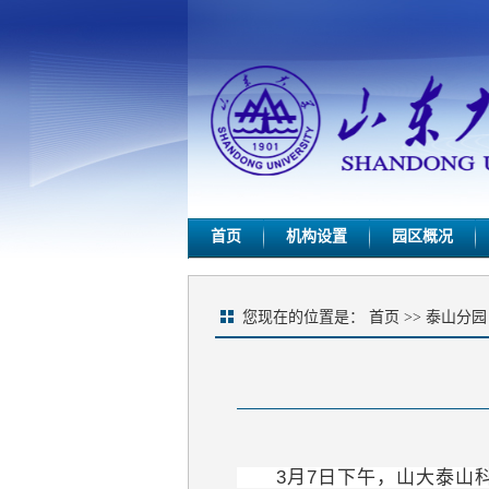
首页
机构设置
园区概况
您现在的位置是：
首页
>>
泰山分园
3
月
7
日下午，山大泰山