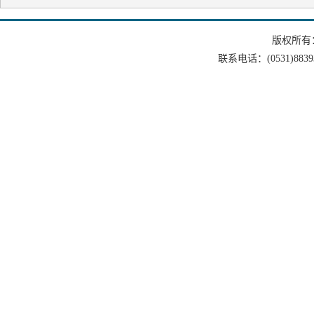
版权所有
联系电话：(0531)88393